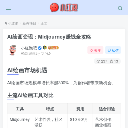
小红泡
新兴项目
正文
AI绘画变现：Midjourney赚钱全攻略
小红泡吧
关注
私信
A5欢迎你೭(˵¯̴͒ꇴ¯̴͒˵)౨
237
13
AI绘画市场机遇
AI绘画市场规模年增长率超300%，为创作者带来新机会。
主流AI绘画工具对比
工具
特点
费用
适合用途
Midjourney
艺术性强，社区
$10-60/月
艺术创作、
活跃
商业插画